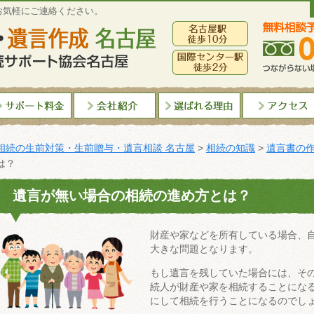
お気軽にご連絡ください。
相続の生前対策・生前贈与・遺言相談 名古屋
>
相続の知識
>
遺言書の
は？
遺言が無い場合の相続の進め方とは？
財産や家などを所有している場合、
大きな問題となります。
もし遺言を残していた場合には、そ
続人が財産や家を相続することにな
にして相続を行うことになるのでし