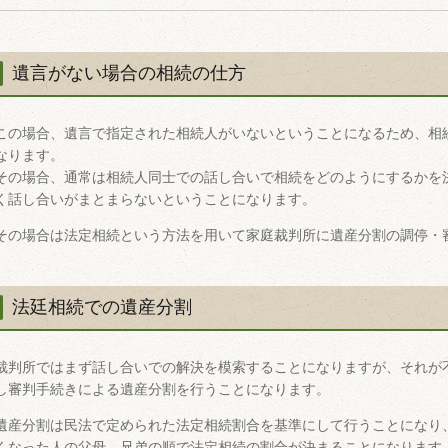
遺言がない場合の相続の仕方
この場合、遺言で指定された相続人がいないということになるため、相
なります。
その場合、通常は相続人同士での話し合いで相続をどのようにするかを
く話し合いがまとまらないということになります。
その場合は法定相続という方法を用いて家庭裁判所に遺産分割の調停・
法廷相続での遺産分割
裁判所ではまず話し合いでの解決を模索することになりますが、それが
し審判手続きによる遺産分割を行うことになります。
遺産分割は民法で定められた法定相続割合を基準にして行うことになり
くなった人の父母、兄弟の順で法定相続の割合が決まることになります