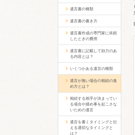
遺言書の種類
遺言書の書き方
遺言書作成の専門家に依頼
したときの費用
遺言書に記載して効力のあ
る内容とは？
いくつかある遺言の種類
遺言が無い場合の相続の進
め方とは？
相続する相手が決まってい
る場合や揉め事を起こさな
いための遺言
遺言を書くタイミングと伝
える適切なタイミングと
は？