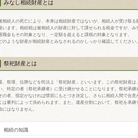
みなし相続財産とは
被相続人の死亡により、本来は相続財産ではないが、相続人が受け取る
扱います。相続税は被相続人の財産に対して課せられる税金ですが、み
退職金もその対象となり、一定額を超えると課税の対象となります。
どのような財産が相続財産とみなされるのかしっかり確認してください
祭祀財産とは
墓、祭壇、位牌などを民法上「祭祀財産」といいます。この祭祀財産は
い、特定の者（祭祀承継者）に受け継がせることになります。祭祀承継
その者、指定がなければ慣習にもとづき決定し、さらに相続人間で合意
くは審判によって決められます。また、遺産分割において、祭祀を承継
由にはなりません。
相続の知識