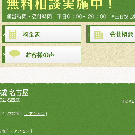
HOME
車ビル南館9F [
→ アクセス
]
地 [
→ アクセス
]