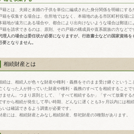
戸籍とは、夫婦と未婚の子供を単位に編成された身分関係を明確にする
戸籍を収集する場合は、住所地ではなく、本籍地のある市区町村役場に
本籍地が遠方にある場合や、都合により出向けないような場合は郵送に
戸籍を請求できるのは、原則、その戸籍の構成員や直系親族の方などで
代理人の場合は委任状が必要になりますが、行政書士などの国家資格を
必要となりません。
相続財産とは
相続は、相続人が色々な財産や権利・義務をそのまま受け継ぐというこ
亡くなった人が持っていた財産や権利・義務のすべてを相続することで
けません。つまり原則として、「すべて相続するか」「すべて放棄する
ですから相続が発生して早い時期、どんなに遅くとも3ヶ月以内には相
らいは確認できるよう調査が必要です。
財産には、相続財産とみなし相続財産、祭祀財産の3種類があります。