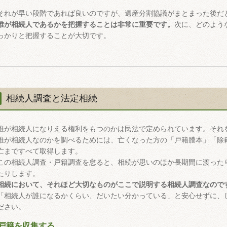
それが早い段階であれば良いのですが、遺産分割協議がまとまった後だ
誰が相続人であるかを把握することは非常に重要です。
次に、どのよう
っかりと把握することが大切です。
相続人調査と法定相続
誰が相続人になりえる権利をもつのかは民法で定められています。それ
誰が相続人なのかを調べるためには、亡くなった方の「戸籍謄本」「除
亡まですべて取得します。
この相続人調査・戸籍調査を怠ると、相続が思いのほか長期間に渡った
たりします。
相続において、それほど大切なものがここで説明する相続人調査なので
「相続人が誰になるかくらい、だいたい分かっている」と安心せずに、
ださい。
戸籍を収集する