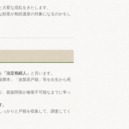
と大変な混乱をきたします。
な財産が相続遺産の対象になるのかをし
を
「法定相続人」
と言います。
籍謄本」「改製原戸籍」等を出生から死
り、親族関係が修復不可能なまでに争っ
す。
しっかりと戸籍を収集して、調査してく