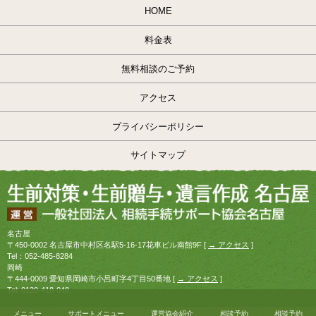
HOME
料金表
無料相談のご予約
アクセス
プライバシーポリシー
サイトマップ
名古屋
〒450-0002 名古屋市中村区名駅5-16-17花車ビル南館9F [
→ アクセス
]
Tel：052-485-8284
岡崎
〒444-0009 愛知県岡崎市小呂町字4丁目50番地 [
→ アクセス
]
Tel: 0120-418-048
メニュー
サポートメニュー
運営協会紹介
相談予約
相談予約