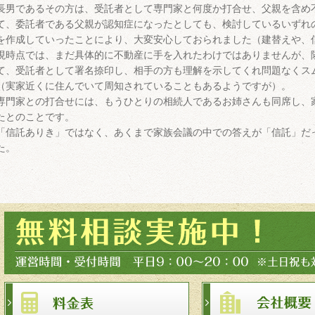
長男であるその方は、受託者として専門家と何度か打合せ、父親を含め
て、委託者である父親が認知症になったとしても、検討しているいずれ
を作成していったことにより、大変安心しておられました（建替えや、
現時点では、まだ具体的に不動産に手を入れたわけではありませんが、
て、受託者として署名捺印し、相手の方も理解を示してくれ問題なくス
（実家近くに住んでいて周知されていることもあるようですが）。
専門家との打合せには、もうひとりの相続人であるお姉さんも同席し、
たとのことです。
「信託ありき」ではなく、あくまで家族会議の中での答えが「信託」だ
た。