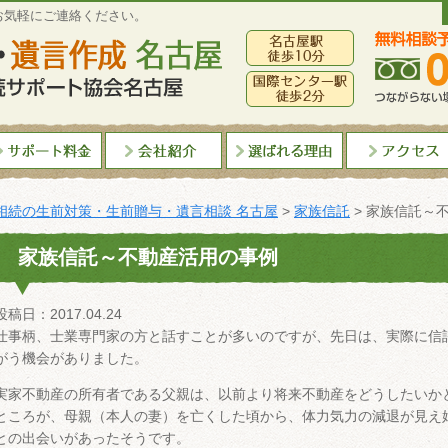
お気軽にご連絡ください。
相続の生前対策・生前贈与・遺言相談 名古屋
>
家族信託
>
家族信託～
家族信託～不動産活用の事例
投稿日：2017.04.24
仕事柄、士業専門家の方と話すことが多いのですが、先日は、実際に信
がう機会がありました。
実家不動産の所有者である父親は、以前より将来不動産をどうしたいか
ところが、母親（本人の妻）を亡くした頃から、体力気力の減退が見え
との出会いがあったそうです。