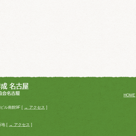
HOME
車ビル南館9F [
→ アクセス
]
地 [
→ アクセス
]