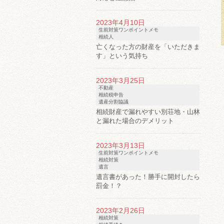
2023年4月10日
生前対策ワンポイントメモ
相続人
亡くなった方の財産を「いただきま
す」という気持ち
2023年3月25日
不動産
相続税申告
遺産分割協議
相続財産で漏れやすい別荘地・山林
と漏れた場合のデメリット
2023年3月13日
生前対策ワンポイントメモ
相続対策
遺言
遺言書があった！勝手に開封したら
罰金！？
2023年2月26日
相続対策